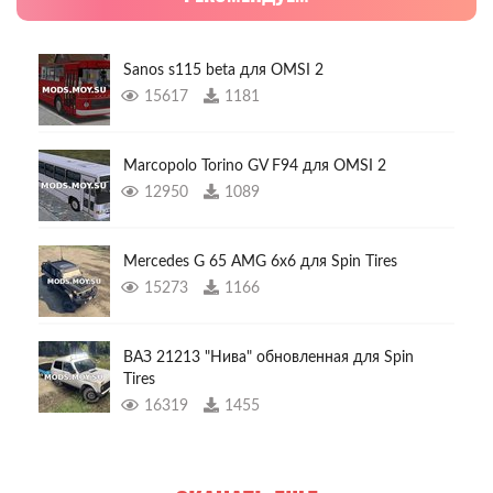
Sanos s115 beta для OMSI 2
15617
1181
Marcopolo Torino GV F94 для OMSI 2
12950
1089
Mercedes G 65 AMG 6x6 для Spin Tires
15273
1166
ВАЗ 21213 "Нива" обновленная для Spin
Tires
16319
1455