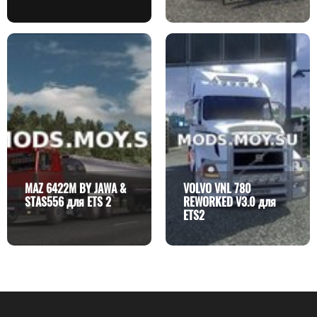
MAZ 6422M BY JAWA &
VOLVO VNL 780
STAS556 для ETS 2
REWORKED V3.0 для
ETS2