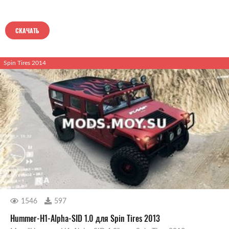
СКАЧАТЬ
Spin Tires 2014
1546
597
Hummer-H1-Alpha-SID 1.0 для Spin Tires 2013