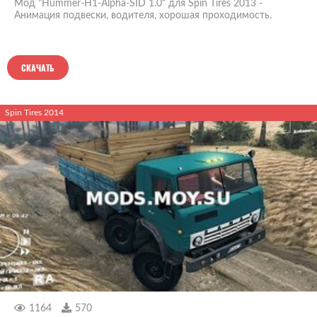
Мод "Hummer-H1-Alpha-SID 1.0" для Spin Tires 2013 -
Анимация подвески, водителя, хорошая проходимость.
СКАЧАТЬ
Spin Tires 2014
1164
570