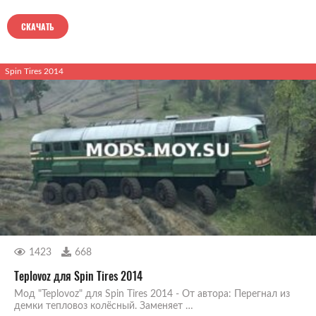
СКАЧАТЬ
Spin Tires 2014
1423
668
Teplovoz для Spin Tires 2014
Мод "Teplovoz" для Spin Tires 2014 - От автора: Перегнал из
демки тепловоз колёсный. Заменяет …