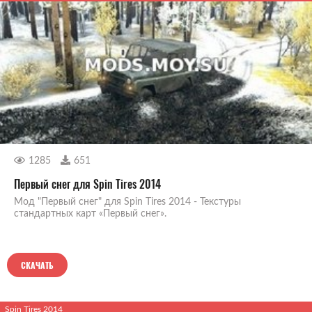
1285
651
Первый снег для Spin Tires 2014
Мод "Первый снег" для Spin Tires 2014 - Текстуры
стандартных карт «Первый снег».
СКАЧАТЬ
Spin Tires 2014