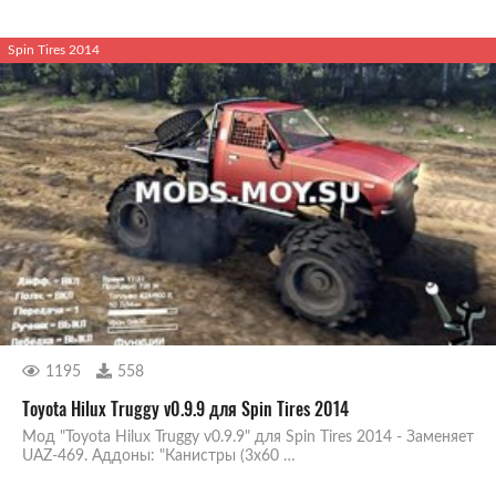
Spin Tires 2014
1195
558
Toyota Hilux Truggy v0.9.9 для Spin Tires 2014
Мод "Toyota Hilux Truggy v0.9.9" для Spin Tires 2014 - Заменяет
UAZ-469. Аддоны: "Канистры (3x60 …