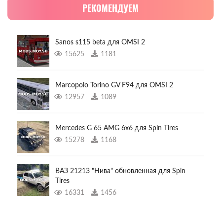
РЕКОМЕНДУЕМ
Sanos s115 beta для OMSI 2
15625
1181
Marcopolo Torino GV F94 для OMSI 2
12957
1089
Mercedes G 65 AMG 6x6 для Spin Tires
15278
1168
ВАЗ 21213 "Нива" обновленная для Spin
Tires
16331
1456