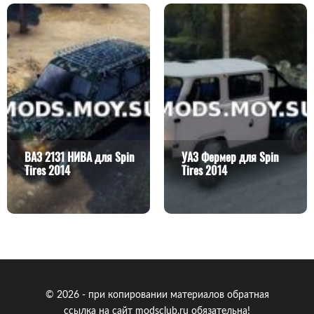
ВАЗ 2131 НИВА для Spin
УАЗ Фермер для Spin
Tires 2014
Tires 2014
© 2026 - при копировании материалов обратная
ссылка на сайт modsclub.ru обязательна!