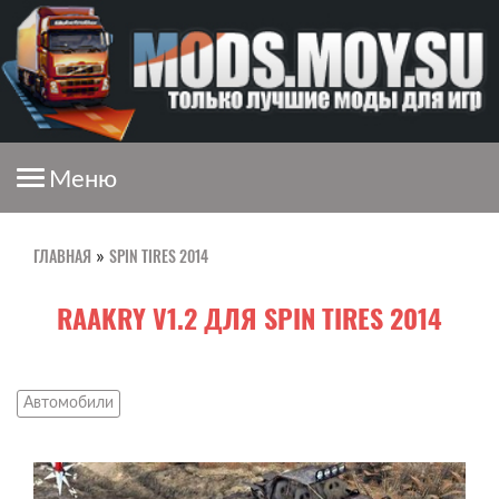
Меню
ГЛАВНАЯ
SPIN TIRES 2014
»
RAAKRY V1.2 ДЛЯ SPIN TIRES 2014
Автомобили