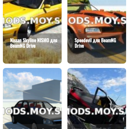
Nissan Skyline NISMO для
Speedevil для BeamNG
BeamNG Drive
Drive